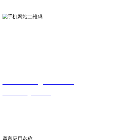
手机网站二维码
Contact us
联系方式
南通草莓视频网站免费下载观看成年贸易
有限公司
0513-86150020
13656282202
（吴先生）
wulim1985@126.com
江苏省南通市平潮镇振兴路2号-44
Online message
在线留言
留言应用名称：