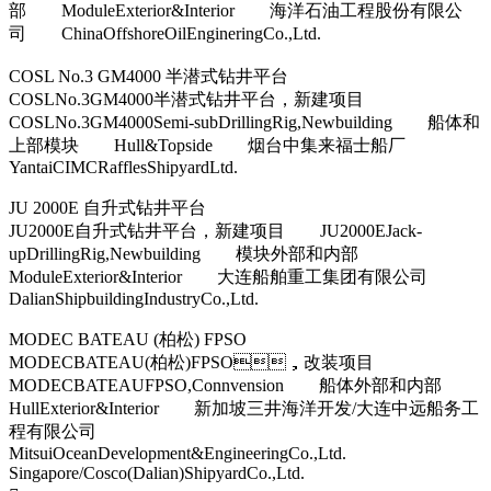
部 ModuleExterior&Interior 海洋石油工程股份有限公
司 ChinaOffshoreOilEngineringCo.,Ltd.
COSL No.3 GM4000 半潜式钻井平台
COSLNo.3GM4000半潜式钻井平台，新建项目
COSLNo.3GM4000Semi-subDrillingRig,Newbuilding 船体和
上部模块 Hull&Topside 烟台中集来福士船厂
YantaiCIMCRafflesShipyardLtd.
JU 2000E 自升式钻井平台
JU2000E自升式钻井平台，新建项目 JU2000EJack-
upDrillingRig,Newbuilding 模块外部和内部
ModuleExterior&Interior 大连船舶重工集团有限公司
DalianShipbuildingIndustryCo.,Ltd.
MODEC BATEAU (柏松) FPSO
MODECBATEAU(柏松)FPSO，改装项目
MODECBATEAUFPSO,Connvension 船体外部和内部
HullExterior&Interior 新加坡三井海洋开发/大连中远船务工
程有限公司
MitsuiOceanDevelopment&EngineeringCo.,Ltd.
Singapore/Cosco(Dalian)ShipyardCo.,Ltd.