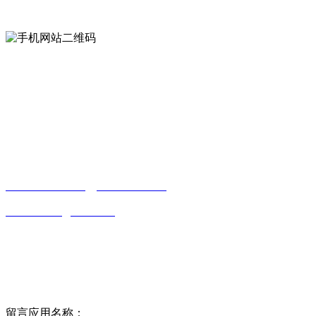
手机网站二维码
Contact us
联系方式
南通草莓视频网站免费下载观看成年贸易
有限公司
0513-86150020
13656282202
（吴先生）
wulim1985@126.com
江苏省南通市平潮镇振兴路2号-44
Online message
在线留言
留言应用名称：