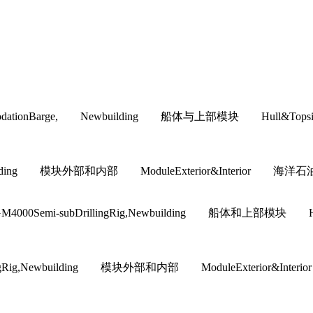
commodationBarge, Newbuilding 船体与上部模块 H
ewbuilding 模块外部和内部 ModuleExterior&Interior 海洋石油
GM4000Semi-subDrillingRig,Newbuilding 船体和
llingRig,Newbuilding 模块外部和内部 ModuleExteri