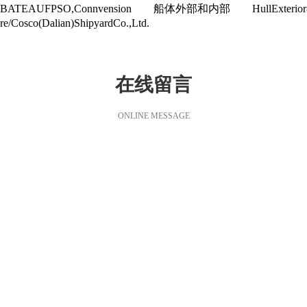
TEAUFPSO,Connvension 船体外部和内部 HullExte
osco(Dalian)ShipyardCo.,Ltd.
在线留言
ONLINE MESSAGE