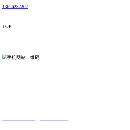
13656282202
TOP
mobiles website QR code
手机网站二维码
Contact us
联系方式
南通草莓视频网站免费下载观看成年贸易
有限公司
0513-86150020
13656282202
（吴先生）
wulim1985@126.com