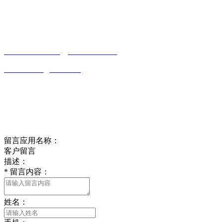
南通草莓视频网站免费下载观看成年贸易
有限公司
0513-86150020
13656282202
（吴先生）
wulim1985@126.com
江苏省南通市平潮镇振兴路2号-44
Online message
在线留言
留言应用名称：
客户留言
描述：
*
留言内容：
姓名：