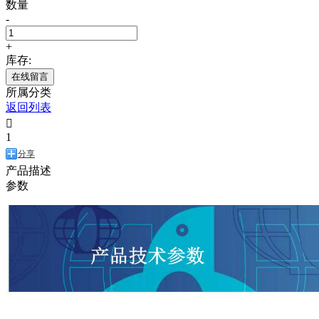
数量
-
+
库存:
在线留言
所属分类
返回列表

1
分享
产品描述
参数