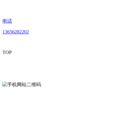
电话
13656282202
TOP
mobiles website QR code
手机网站二维码
Contact us
联系方式
南通草莓视频网站免费下载观看成年贸易
有限公司