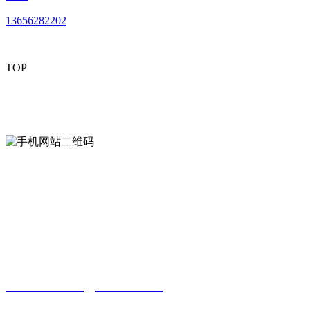
13656282202
TOP
mobiles website QR code
手机网站二维码
Contact us
联系方式
南通草莓视频网站免费下载观看成年贸易
有限公司
0513-86150020
13656282202
（吴先生）