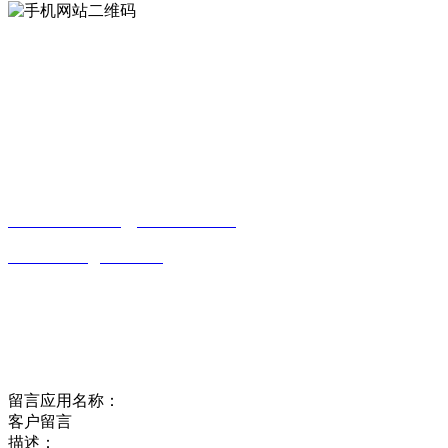
Contact us
联系方式
南通草莓视频网站免费下载观看成年贸易
有限公司
0513-86150020
13656282202
（吴先生）
wulim1985@126.com
江苏省南通市平潮镇振兴路2号-44
Online message
在线留言
留言应用名称：
客户留言
描述：