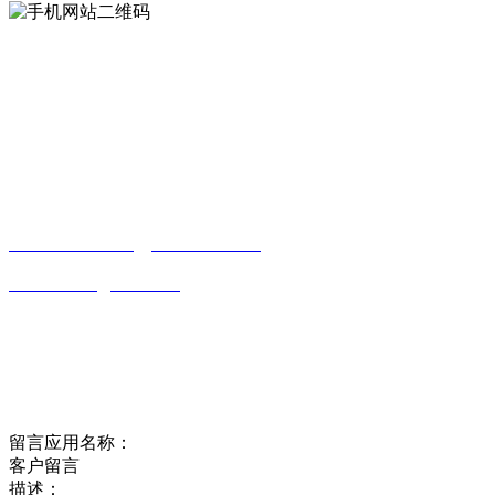
Contact us
联系方式
南通草莓视频网站免费下载观看成年贸易
有限公司
0513-86150020
13656282202
（吴先生）
wulim1985@126.com
江苏省南通市平潮镇振兴路2号-44
Online message
在线留言
留言应用名称：
客户留言
描述：